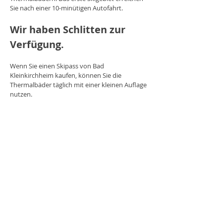
Sie nach einer 10-minütigen Autofahrt.
Wir haben Schlitten zur
Verfügung.
Wenn Sie einen Skipass von Bad
Kleinkirchheim kaufen, können Sie die
Thermalbäder täglich mit einer kleinen Auflage
nutzen.
Ein Skipass für die verschiedenen Skigebiete
bietet Ihnen Skispaß in Bad Kleinkircheim,
Sankt Oswald, Turracherhöhe, Gerlizen,
Nassfeld, Katschberg und Goldeck.
Die Kärntencard bietet auch im Winter
verschiedene Vorteile!